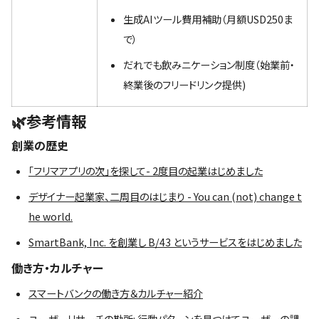
生成AIツール費用補助（月額USD250ま
で）
だれでも飲みニケーション制度（始業前・
終業後のフリードリンク提供)
🌿参考情報
創業の歴史
「フリマアプリの次」を探して- 2度目の起業はじめました
デザイナー起業家、二周目のはじまり - You can (not) change t
he world.
SmartBank, Inc. を創業し B/43 というサービスをはじめました
働き方・カルチャー
スマートバンクの働き方＆カルチャー紹介
ユーザーリサーチの勘所: 行動パターンを見つけてユーザーの課