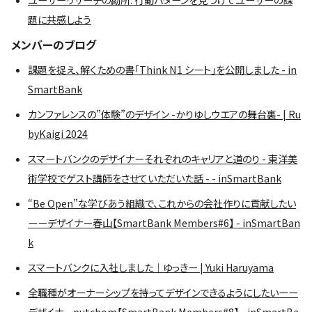
題に共感しよう
メンバーのブログ
課題を捉え、解くための書「Think N1 シート」を公開しました - in
SmartBank
カンファレンスの”体験”のデザイン -かりゆしウエアの舞台裏- | Ru
byKaigi 2024
スマートバンクのデザイナーそれぞれのキャリアと道のり - 東洋美
術学校でゲスト講師をさせていただいた話 - - inSmartBank
“Be Open”な学びあう組織で、これからの会社作りに貢献したい
ーーデザイナー春山【SmartBank Members#6】 - inSmartBan
k
スマートバンクに入社しました｜ゆっきー | Yuki Haruyama
全職種がオーナーシップを持ってデザインできるようにしたいーー
デザイナーputchom【SmartBank Members#8】 - inSmartBa