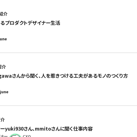
紹介
めるプロダクトデザイナー生活
june
紹介
egawaさんから聞く、人を惹きつける工夫があるモノのつくり方
june
紹介
yuki930さん、mmitoさんに聞く仕事内容
イナー
CXO