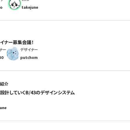
to
takejune
イナー募集会議！
ナー
デザイナー
30
putchom
紹介
が設計していくB/43のデザインシステム
june