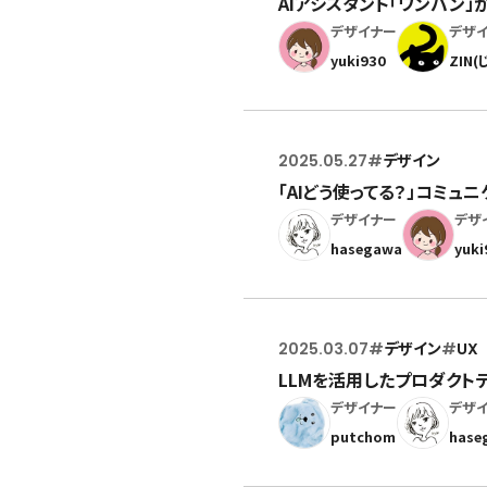
AIアシスタント「ワンバン
デザイナー
デザ
yuki930
ZIN(
2025.05.27
#
デザイン
「AIどう使ってる？」コミュ
デザイナー
デザ
hasegawa
yuki
2025.03.07
#
デザイン
#
UX
LLMを活用したプロダクトデ
デザイナー
デザ
putchom
hase