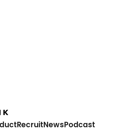
Podcast
ポッドキャスト
duct
Recruit
News
Podcast