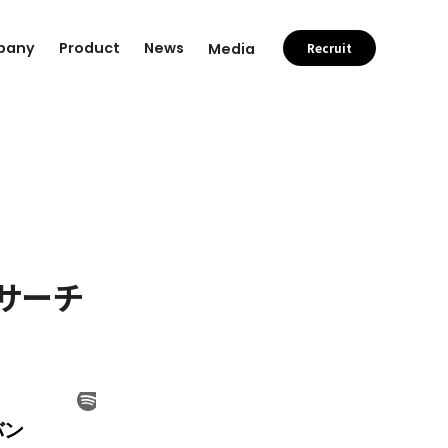
pany
Product
News
Media
Recruit
サーチ