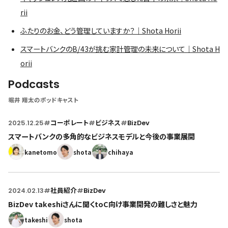
rii
ふたりのお金、どう管理していますか？｜Shota Horii
スマートバンクのB/43が挑む家計管理の未来について｜Shota H
orii
Podcasts
堀井 翔太のポッドキャスト
2025.12.25
#
コーポレート
#
ビジネス
#
BizDev
スマートバンクの多角的なビジネスモデルと今後の事業展開
kanetomo
shota
chihaya
2024.02.13
#
社員紹介
#
BizDev
BizDev takeshiさんに聞くtoC向け事業開発の難しさと魅力
takeshi
shota