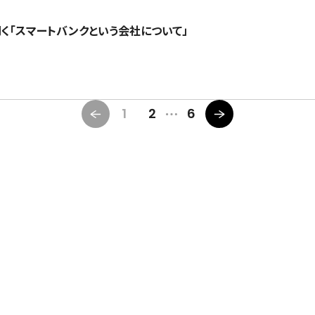
に聞く「スマートバンクという会社について」
1
2
6