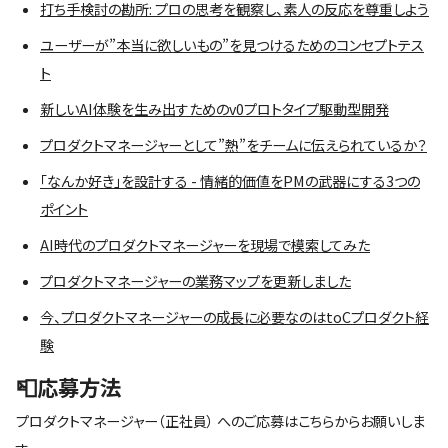
打ち手検討の勘所: プロの思考を観察し、素人の反応を尊重しよう
ユーザーが”本当に欲しいもの”を見つけるためのコンセプトテス
ト
新しいAI体験を生み出すためのv0プロトタイプ駆動型開発
プロダクトマネージャーとして”熱”をチームに伝えられているか？
「なんか好き」を設計する - 情緒的価値をPMの武器にする3つの
ポイント
AI時代のプロダクトマネージャーを現場で模索してみた
プロダクトマネージャーの業務マップを更新しました
今、プロダクトマネージャーの成長に必要なのはtoCプロダクト経
験
📮応募方法
プロダクトマネージャー
（
正社員
） へのご応募はこちらからお願いしま