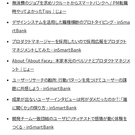
無消費のジョブを求めリクルートからスマートバンクへ / PM転職
時やってよかったTips｜じょー
デザインシステムを活用した職種横断のプロトタイピング - inSma
rtBank
プロダクトマネージャーを採用したいので採用広報をプロダクト
マネジメントしてみた - inSmartBank
About 『About Face』 : 本家本元のペルソナとプロダクトマネジメ
ント｜じょー
ユーザーリサーチの勘所: 行動パターンを見つけてユーザーの課
題に共感しよう - inSmartBank
成果が出ないユーザーインタビューは何がダメだったのか？：「誰
に聞くか」の探り方 - inSmartBank
開発チーム一致団結のユーザビリティテストで感情が動く体験を
つくる - inSmartBank