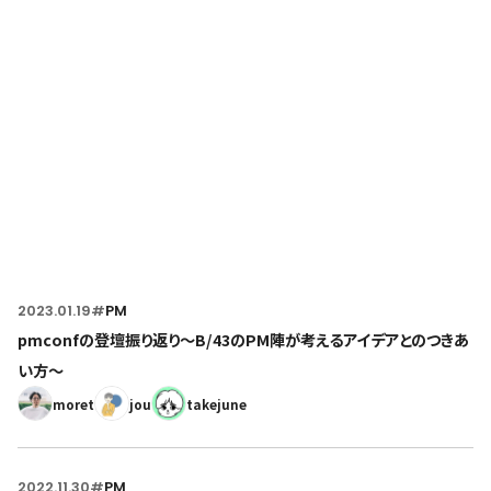
Home
トップページ
2023.01.19
#
PM
pmconfの登壇振り返り〜B/43のPM陣が考えるアイデアとのつきあ
い方〜
moret
jou
takejune
2022.11.30
#
PM