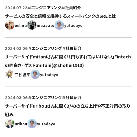
2024.07.22
#
エンジニアリング
#
社員紹介
サービスの安全と信頼を維持するスマートバンクのSREとは
uehira
maaaato
yutadayo
2024.02.06
#
エンジニアリング
#
社員紹介
サーバーサイドmitaniさんに聞く「1円もずれてはいけない」Fintech
の面白さ- ゲスト:mitani(@shohei1913)
三谷 昌平
yutadayo
2024.03.06
#
エンジニアリング
#
社員紹介
サーバーサイドuribouさんに聞くB/43の立ち上げや不正対策の取り
組み
uribou
yutadayo