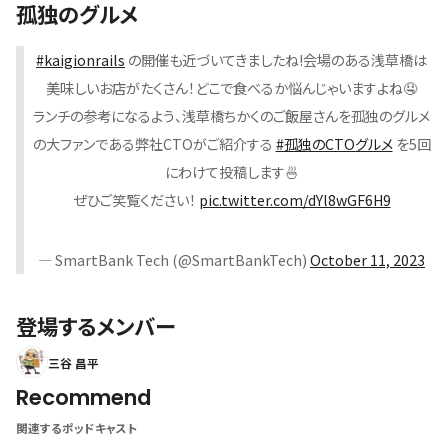
孤独のグルメ
#kaigionrails
の開催も近づいてきましたね!会場のある浅草橋は
美味しいお店がたくさん！どこで食べるか悩んじゃいますよね🤤
ランチの参考になるよう、浅草橋ちかくのご飯屋さんを孤独のグルメ
の大ファンである弊社CTOがご紹介する
#孤独のCTOグルメ
を5回
にわけて投稿します🍜
ぜひご笑覧ください！
pic.twitter.com/dYl8wGF6H9
— SmartBank Tech (@SmartBankTech)
October 11, 2023
登場するメンバー
三谷 昌平
Recommend
関連するポッドキャスト