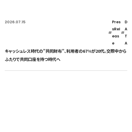
2026.07.15
Pres
D
sRel
A
#
#
eas
T
e
A
キャッシュレス時代の”共同財布”、利用者の67%が20代。交際中から
ふたりで共同口座を持つ時代へ