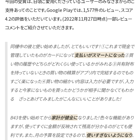
今回の受賞は、日頃ご愛用くださっているユーザーのみなさまからのご
支持あってのことです。Google Playでは、1,577件のレビュー、スコア
4.2の評価をいただいています。(2022年11月27日時点)一部レビュー
コメントをご紹介させていただきます。
同棲中の彼と使い始めましたが、とてもいいです！①これまで現金で
管理していたものがカードになって
支払いがスマートになった
②買
い物の履歴やどちらがどれくらい使っているかがみれる③共有財布
を持っていないときの買い物の精算がアプリ内で完結するのでもの
すごく楽になった④買い物の細かい内容は入力が必要ですが、入力
すると今家にないものを買ったかどうかが相手に聞かなくてもわか
る ざっとあげてみましたがこんなにいいことがありました！
B43を使い始めてから
家計が健全に
なりました！色々な機能があり
ますが、使ってすぐに金額が反映されて残高が分かるのがとても便
利です。また、月の予算を設定できるので、
使いすぎないようになり
、