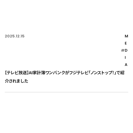
2025.12.15
M
E
#
D
I
A
【テレビ放送】AI家計簿ワンバンクがフジテレビ「ノンストップ！」で紹
介されました