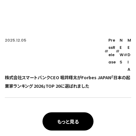
2025.12.05
Pre
N
M
ssR
E
E
#
#
ele
W
#
D
ase
S
I
A
株式会社スマートバンクCEO 堀井翔太がForbes JAPAN「日本の起
業家ランキング 2026」TOP 20に選ばれました
もっと見る