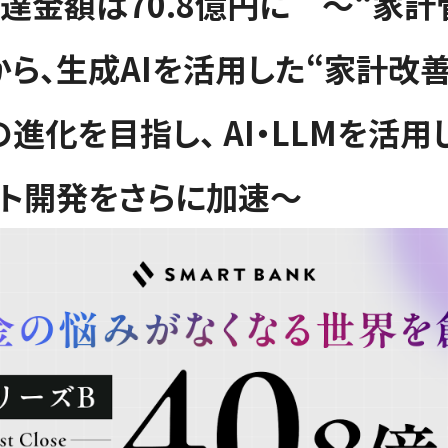
達金額は70.8億円に 〜“家計
から、生成AIを活用した“家計改
の進化を目指し、 AI・LLMを活用
ト開発をさらに加速〜