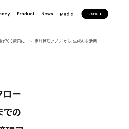
pany
Product
News
Media
Recruit
は70.8億円に 〜“家計管理アプリ”から、生成AIを活用
クロー
までの