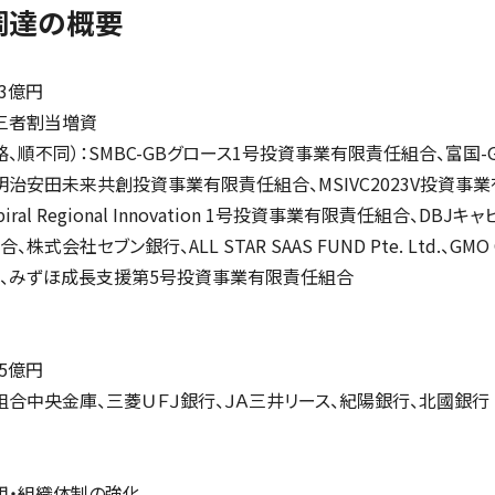
調達の概要
.3億円
三者割当増資
、順不同）：SMBC-GBグロース1号投資事業有限責任組合、富国-
明治安田未来共創投資事業有限責任組合、MSIVC2023V投資事
Spiral Regional Innovation 1号投資事業有限責任組合、DBJ
株式会社セブン銀行、ALL STAR SAAS FUND Pte. Ltd.、GM
、みずほ成長支援第5号投資事業有限責任組合
.5億円
組合中央金庫、三菱ＵＦＪ銀行、ＪＡ三井リース、紀陽銀行、北國銀行
用・組織体制の強化