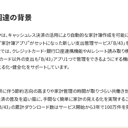
調達の背景
クは、キャッシュレス決済の活用により自動的な家計簿作成を可能に
“家計簿アプリ”がセットになった新しい支出管理サービス「B/43」
近では、クレジットカード・銀行口座連携機能やAIレシート読み取り
ドカード以外の支出も「B/43」アプリ1つで管理をできるようにする
える化・健全化をサポートしています。
昇に伴う節約志向の高まりや家計管理の時間が取りづらい共働き世
決済の普及を追い風に、手間なく簡単に家計の見える化を実現する
B/43」の累計ダウンロード数はサービス開始から3年で100万件を