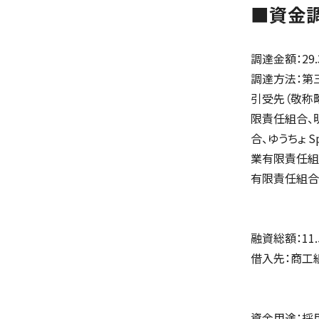
■資金
調達金額：29
調達方法：第
引受先（敬称略
限責任組合、
合、ゆうち​​ょ 
業有限責任組合、
有限責任組合
融資総額：11
借入先：商工
資金用途：採