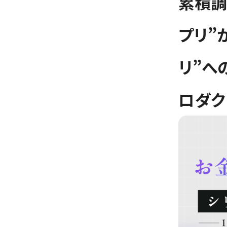
累積調
プリ”
リ”へ
ロダク