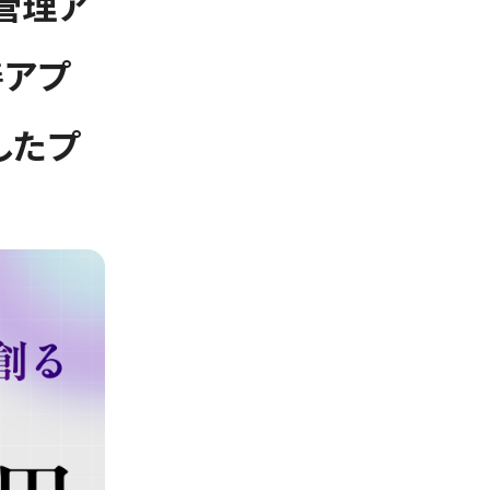
管理ア
善アプ
したプ