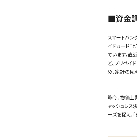
■資金
スマートバン
イドカード”と
ています。直
ど、プリペイ
め、家計の見
昨今、物価上
ャッシュレス
ーズを捉え、「