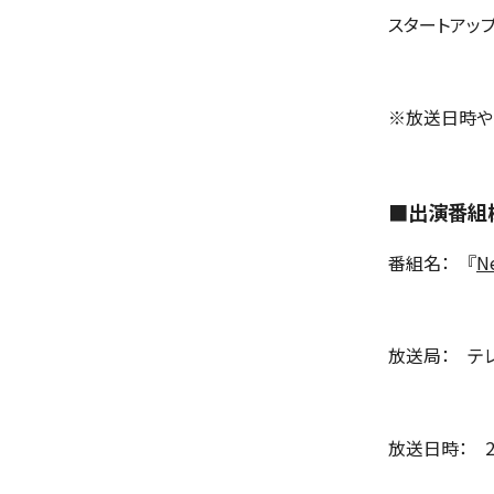
スタートアッ
※放送日時や
■出演番組
番組名： 『
N
放送局： テ
放送日時： 2