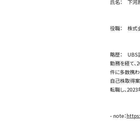
氏名： 下河原
役職： 株式
略歴： UB
勤務を経て、
件に多数携わ
自己株取得案
転職し、202
- note：
https