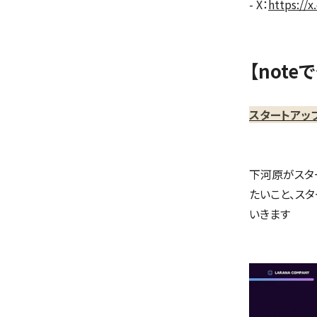
- X：
https://
【not
スタートアッ
下河原がスタ
たいこと、ス
いきます