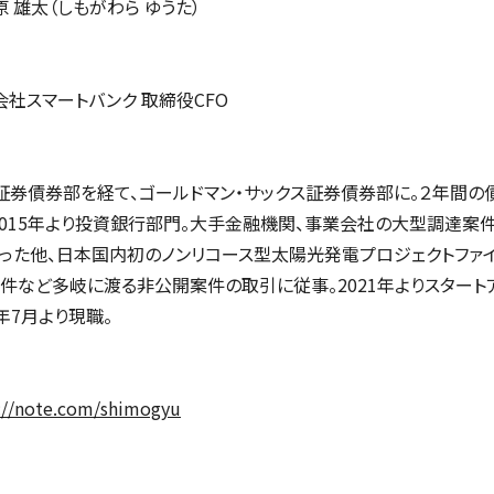
 雄太（しもがわら ゆうた）
会社スマートバンク 取締役CFO
S証券債券部を経て、ゴールドマン・サックス証券債券部に。２年間
2015年より投資銀行部門。大手金融機関、事業会社の大型調達案件
った他、日本国内初のノンリコース型太陽光発電プロジェクトファイ
件など多岐に渡る非公開案件の取引に従事。2021年よりスタート
3年7月より現職。
://note.com/shimogyu