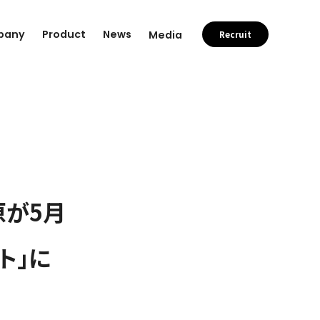
pany
Product
News
Media
Recruit
原が5月
ト」に